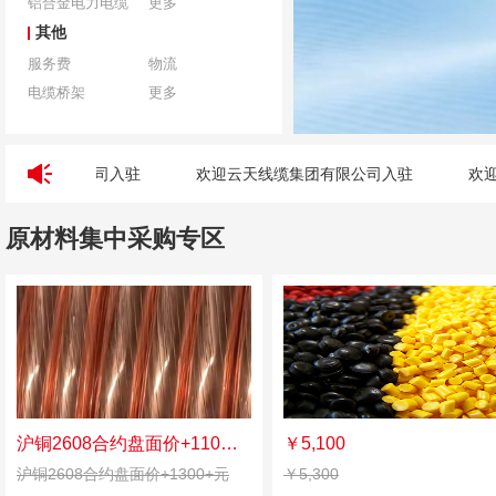
铝合金电力电缆
更多
其他
服务费
物流
电缆桥架
更多
有限公司入驻
欢迎云天线缆集团有限公司入驻
欢迎鑫远线
原材料集中采购专区
沪铜2608合约盘面价+1100元
￥5,100
沪铜2608合约盘面价+1300+元
￥5,300