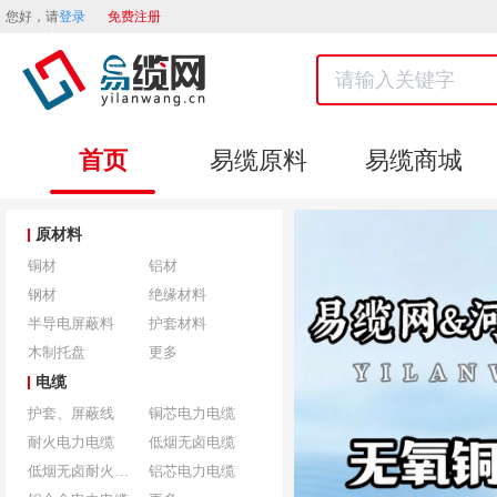
您好，请
登录
免费注册
首页
易缆原料
易缆商城
原材料
铜材
铝材
钢材
绝缘材料
半导电屏蔽料
护套材料
木制托盘
更多
电缆
护套、屏蔽线
铜芯电力电缆
耐火电力电缆
低烟无卤电缆
低烟无卤耐火电缆
铝芯电力电缆