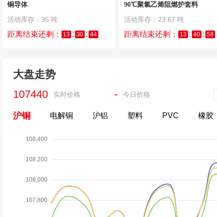
铜导体
90℃聚氯乙烯阻燃护套料
活动库存：35 吨
活动库存：23.67 吨
距离结束还剩：
:
:
距离结束还剩：
:
:
13
30
43
13
40
57
大盘走势
107440
-
实时价格
今日价格
沪铜
电解铜
沪铝
塑料
PVC
橡胶