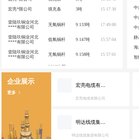
宏亮*限公司
填充条
3吨
15:17:30
壹陆玖铜业河北
无氧铜杆
9.133吨
17:49:00
****有限公司
壹陆玖铜业河北
低氧铜杆
9.147吨
15:57:04
****有限公司
壹陆玖铜业河北
无氧铜杆
9.158吨
15:57:01
****有限公司
90°C热塑
性低烟无卤
Q
珠峰*限公司
5吨
16:44:08
阻燃聚烯烃
护套料
企业展示
宏亮电缆有限公司
90°C热塑
性低烟无卤
更多
珠峰*限公司
7吨
16:40:18
阻燃聚烯烃
宏亮电缆有限公司
护套料
T
珠峰*限公司
护套料
31.25吨
18:06:17
常丰*限公司
铜杆
20.214吨
14:33:33
明达线缆集团有限公司
L
珠峰*限公司
铜导体
1.5吨
18:27:04
明达线缆集团有限公司
三